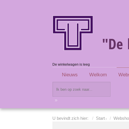
"De 
De winkelwagen is leeg
Nieuws
Welkom
Web
U bevindt zich hier:
Start
Websho