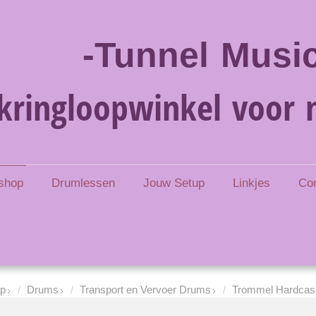
-Tunnel Music
kringloopwinkel voor 
shop
Drumlessen
Jouw Setup
Linkjes
Co
p
Drums
Transport en Vervoer Drums
Trommel Hardcas