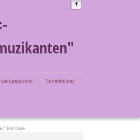
-
muzikanten"
ntactgegevens
Bemiddeling
e / Tomcase