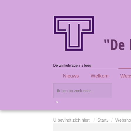
"De 
De winkelwagen is leeg
Nieuws
Welkom
Web
U bevindt zich hier:
Start
Websho