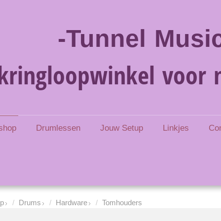
-Tunnel Music
kringloopwinkel voor 
shop
Drumlessen
Jouw Setup
Linkjes
Co
p
Drums
Hardware
Tomhouders