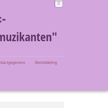
-
muzikanten"
ntactgegevens
Bemiddeling